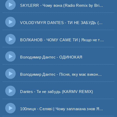
SKYLERR - Чому вона (Radio Remix by Bridge UA)
VOLODYMYR DANTES - ТИ НЕ ЗАБУДЬ (BID0NCI0N REMIX) Всі квіти лиш для нас цвітуть
ВОЛКАНОВ - ЧОМУ САМЕ ТИ | Якщо не той, якщо не та
Володимир Дантес - ОДИНОКАЯ
Володимир Дантес - Пісня, яку має виконати чоловік
Dantes - Ти не забудь (KARMV REMIX)
100лиця - Селяві | Чому заплакана знов Я ж не розлюбив