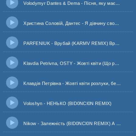
Volodymyr Dantes & Dema - Пісня, яку має виконати чоловік (KARMV REMIX)
Христина Соловій, Дантес - Я дівчину свою милу знаю, виглядаю
PARFENIUK - Врубай (KARMV REMIX) Врубай і дай по газам хто б що не казав забудь
Klavdia Petrivna, OSTY - Жовті квіти (Що робили наші губи)
Клавдія Петрівна - Жовті квіти розлуки, березневі наші муки
Voloshyn - НЕНЬКО (BID0NCI0N REMIX)
Nikow - Залежність (BID0NCI0N REMIX) А від твого запаху - це світ в якому затонув