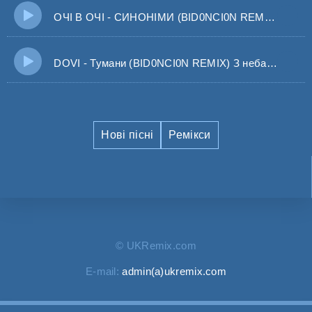
ОЧІ В ОЧІ - СИНОНІМИ (BID0NCI0N REMIX) Ти будеш тим тим хто любов
DOVI - Тумани (BID0NCI0N REMIX) З неба на нас зійшли тумани
Нові пісні
Ремікси
© UKRemix.com
E-mail:
admin(a)ukremix.com