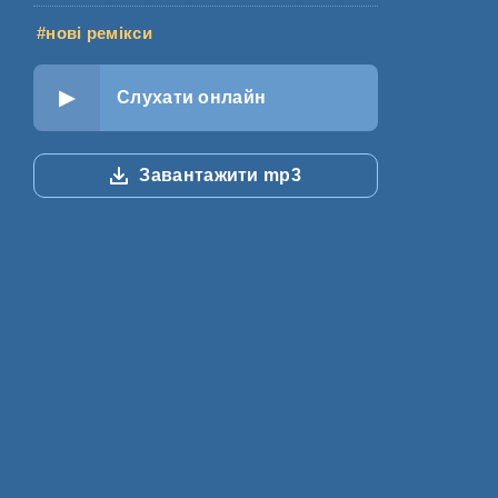
#нові ремікси
Слухати онлайн
Завантажити mp3