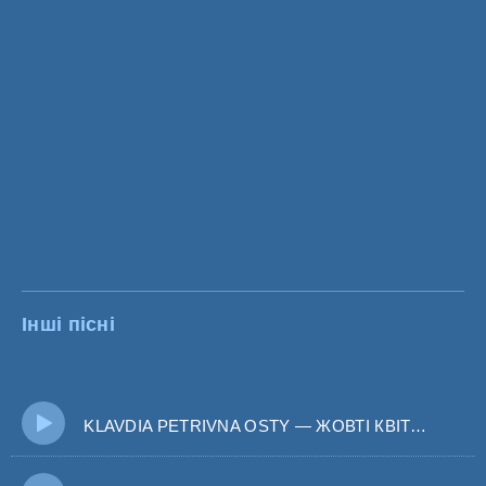
Інші пісні
KLAVDIA PETRIVNA OSTY — ЖОВТІ КВІТИ (BID0NCI0N REMIX) Жовті квіти розлуки березневі наші муки