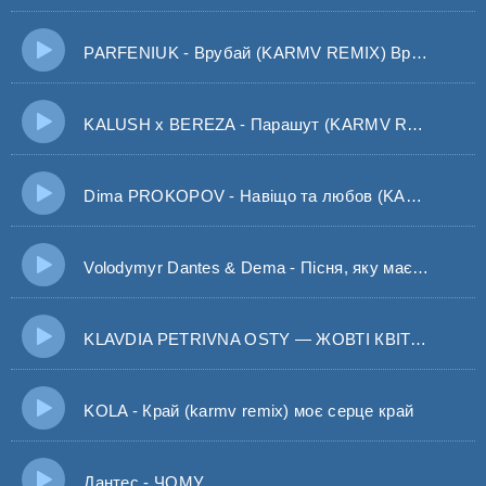
PARFENIUK - Врубай (KARMV REMIX) Врубай і дай по газам хто б що не казав забудь
KALUSH x BEREZA - Парашут (KARMV Remix) А ти для мене наче парашут
Dima PROKOPOV - Навіщо та любов (KARMV Remix)
Volodymyr Dantes & Dema - Пісня, яку має виконати чоловік (KARMV REMIX)
KLAVDIA PETRIVNA OSTY — ЖОВТІ КВІТИ (BID0NCI0N REMIX) Жовті квіти розлуки березневі наші муки
KOLA - Край (karmv remix) моє серце край
Дантес - ЧОМУ