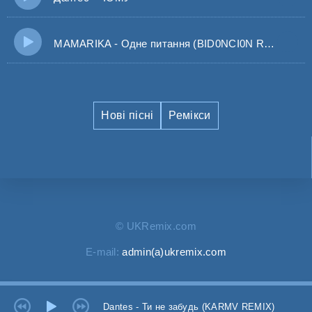
MAMARIKA - Одне питання (BID0NCI0N REMIX)
Нові пісні
Ремікси
© UKRemix.com
E-mail:
admin(a)ukremix.com
Dantes - Ти не забудь (KARMV REMIX)