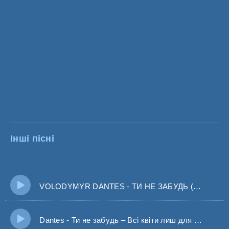
Інші пісні
VOLODYMYR DANTES - ТИ НЕ ЗАБУДЬ (BID0NCI0N REMIX) Всі квіти лиш для нас цвітуть
Dantes - Ти не забудь – Всі квіти лиш для нас цвітуть