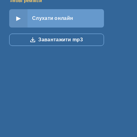
#нові ремікси
Слухати онлайн
Завантажити mp3