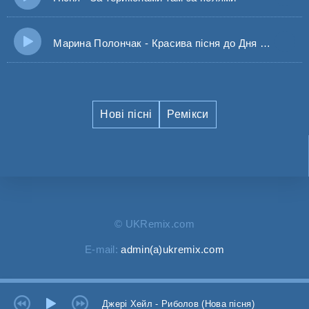
Марина Полончак - Красива пісня до Дня Народження
Нові пісні
Ремікси
© UKRemix.com
E-mail:
admin(a)ukremix.com
Джері Хейл - Риболов (Нова пісня)