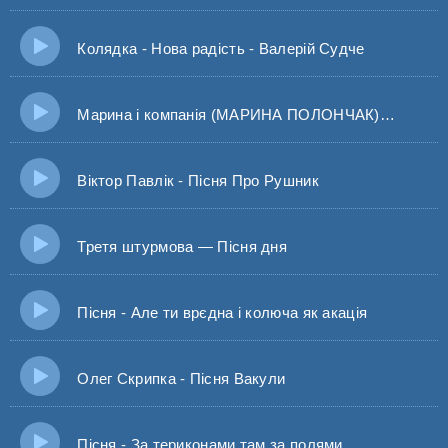
Колядка - Нова радість - Валерій Судче
Марина і компанія (МАРИНА ПОЛОНЧАК) - САМА ПʼЮ, САМА НАЛИВАЮ (НОВА ВЕРСІЯ 2025)
Віктор Павлік - Пісня Про Рушник
Третя штурмова — Пісня дня
Пісня - Але ти врєдна і колюча як акація
Олег Скрипка - Пісня Вакули
Пісня - За териконами там за полями