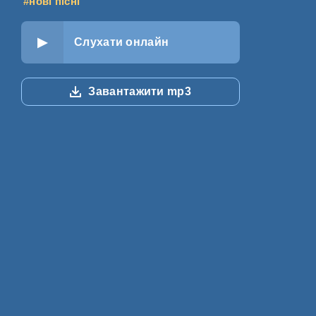
#нові пісні
Слухати онлайн
Завантажити mp3