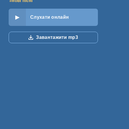
#нові пісні
Слухати онлайн
Завантажити mp3