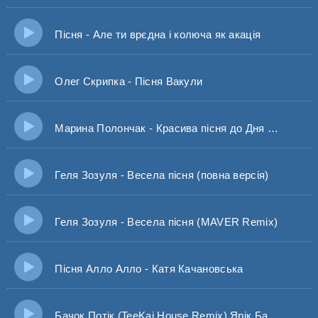
Пісня - Але ти врєдна і колюча як акація
Олег Скрипка - Пісня Вакули
Марина Полончак - Красива пісня до Дня Народження
Геля Зозуля - Весела пісня (повна версія)
Геля Зозуля - Весела пісня (MAVER Remix)
Пісня Алло Алло - Катя Качановська
Бачок Потік (TeeKai House Remix) Ярік Бачок Потік Пісня з Тіктоку