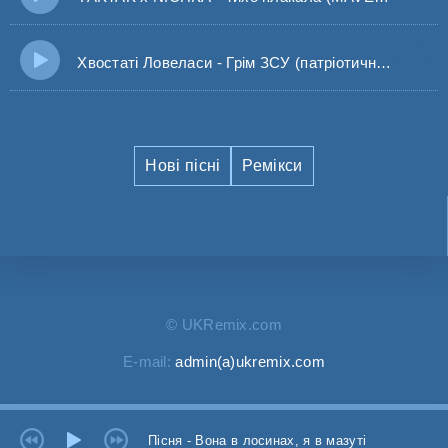
Хвостаті Ловеласи - Грім ЗСУ (патріотична пісня 2025)
Нові пісні
Ремікси
© UKRemix.com
E-mail:
admin(a)ukremix.com
Пісня - Вона в лосинах, я в мазуті