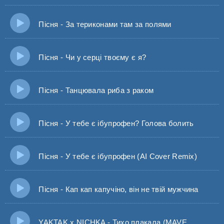
Пісня - За териконами там за полями
Пісня - Чи у серці твоєму є я?
Пісня - Танцювала риба з раком
Пісня - У тебе є ібупрофен? Голова болить
Пісня - У тебе є ібупрофен (AI Cover Remix)
Пісня - Кап кап капучіно, він не твій мужчина
YAKTAK x NICHKA - Тихо плакала (MAVER Remix) А вона тихо під цю пісню плакала