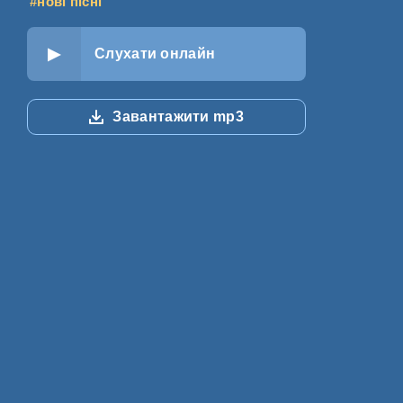
#нові пісні
Слухати онлайн
Завантажити mp3