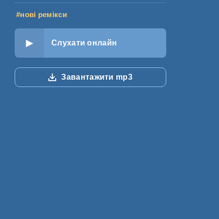
#нові ремікси
Слухати онлайн
Завантажити mp3