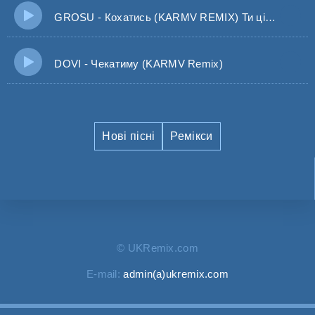
GROSU - Кохатись (KARMV REMIX) Ти цілуєш вишневі губи
DOVI - Чекатиму (KARMV Remix)
Нові пісні
Ремікси
© UKRemix.com
E-mail:
admin(a)ukremix.com