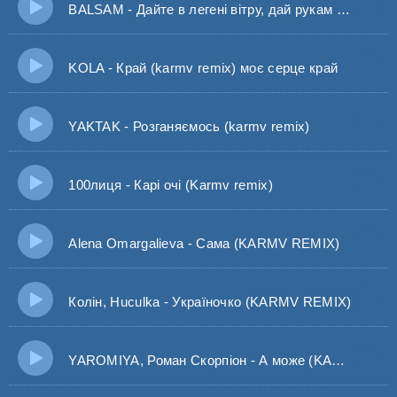
BALSAM - Дайте в легені вітру, дай рукам більше сил (Балсам)
KOLA - Край (karmv remix) моє серце край
YAKTAK - Розганяємось (karmv remix)
100лиця - Карі очі (Karmv remix)
Alena Omargalieva - Сама (KARMV REMIX)
Колін, Huculka - Україночко (KARMV REMIX)
YAROMIYA, Роман Скорпіон - А може (KARMV Remix)