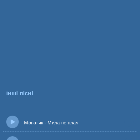
Інші пісні
Монатик - Мила не плач