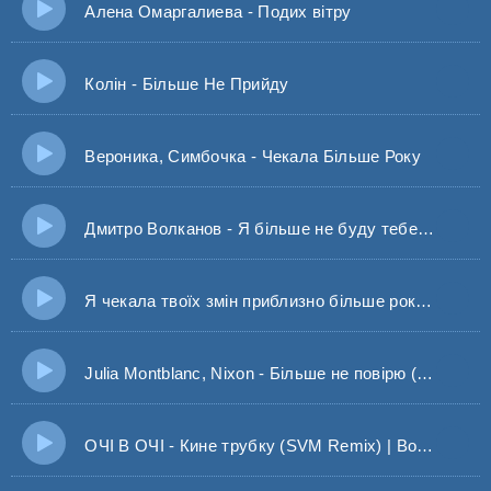
Алена Омаргалиева - Подих вітру
Колін - Більше Не Прийду
Вероника, Симбочка - Чекала Більше Року
Дмитро Волканов - Я більше не буду тебе цілувати (VOLKANOV)
Я чекала твоїх змін приблизно більше року - VERONIKA та SIMBOCHKA
Julia Montblanc, Nixon - Більше не повірю (Nixon Remix)
ОЧІ В ОЧІ - Кине трубку (SVM Remix) | Вона кине трубку більше не подзвонить