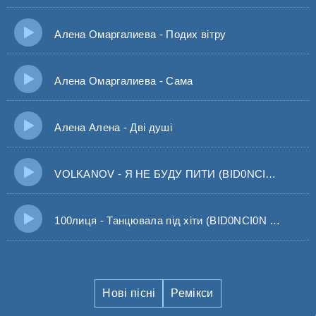
Алена Омаргалиева - Подих вітру
Алена Омаргалиева - Сама
Алена Алена - Дві душі
VOLKANOV - Я НЕ БУДУ ПИТИ (BID0NCI0N REMIX) Тільки приходить вечір нічка ляга на плечі
100лиця - Танцювала під хіти (BID0NCI0N REMIX) Ти танцювала під хіти ти тільки ти
Нові пісні
Ремікси