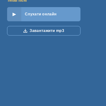
#нові пісні
Слухати онлайн
Завантажити mp3