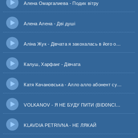
Алена Омаргалиева - Подих вітру
Алена Алена - Дві душі
Аліна Жук - Дівчата я закохалась в його очі голубі
Калуш, Харфанг - Дівчата
Катя Качановська - Алло алло абонент сумує І тільки голос твій лікує
VOLKANOV - Я НЕ БУДУ ПИТИ (BID0NCI0N REMIX) Тільки приходить вечір нічка ляга на плечі
KLAVDIA PETRIVNA - НЕ ЛЯКАЙ