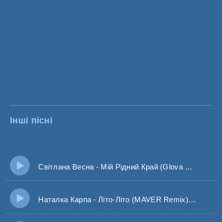
Інші пісні
Світлана Весна - Мій Рідний Край (Glova Remix)
Наталка Карпа - Літо-Літо (MAVER Remix) | Літо, літо, я поїду на край світу