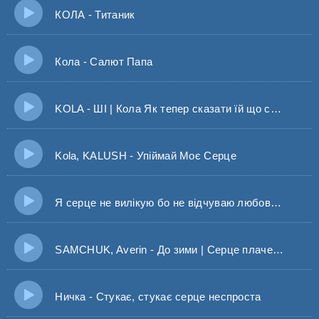
КОЛА - Титаник
Кола - Салют Папа
KOLA - ШІ | Кола Як тепер сказати їй що система дала збій?
Kola, KALUSH - Упіймай Моє Серце
Я серце не вилікую бо не відчуваю любов твою - 100лиця, Emeli
SAMCHUK, Averin - До зими | Серце плаче знов про тебе
Ничка - Стукає, стукає серце неспроста