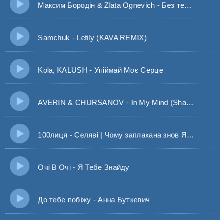
Максим Бородін & Zlata Ognevich - Без тебе (BID0NCI0N REMIX)
Samchuk - Letily (KAVA REMIX)
Kola, KALUSH - Упіймай Моє Серце
AVERIN & CHURSANOV - In My Mind (Shad0w Remix)
100лиця - Селяві | Чому заплакана знов Я ж не розлюбив
Очі В Очі - Я Тебе Знайду
До тебе побіжу - Анна Буткевич