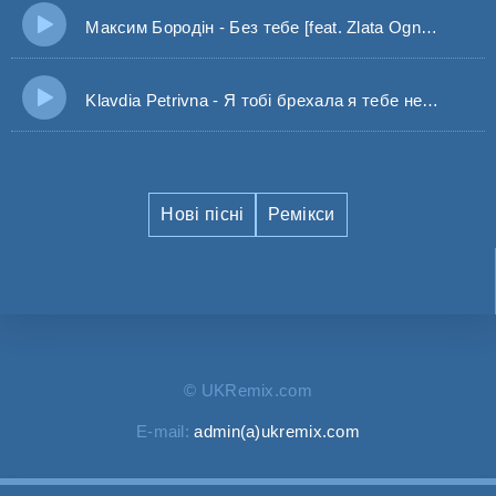
Максим Бородін - Без тебе [feat. Zlata Ognevich]
Klavdia Petrivna - Я тобі брехала я тебе не кохала (Remix)
Нові пісні
Ремікси
© UKRemix.com
E-mail:
admin(a)ukremix.com