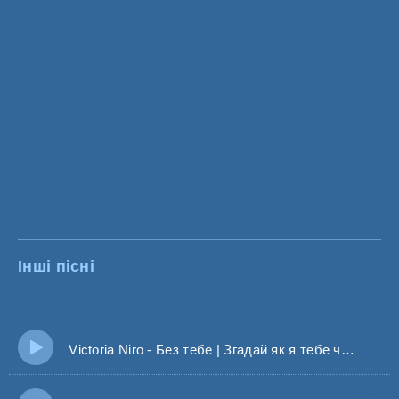
Інші пісні
Victoria Niro - Без тебе | Згадай як я тебе чекала Так знаю нас тобі було мало (Тебе відпускаю я)