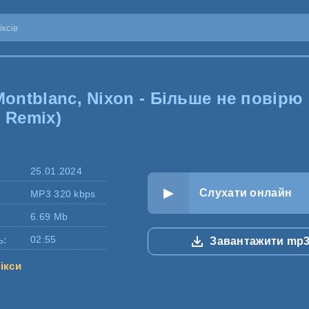
Montblanc, Nixon - Більше не повірю
n Remix)
25.01.2024
Слухати онлайн
MP3 320 kbps
6.69 Mb
ь:
02:55
Завантажити mp
ікси