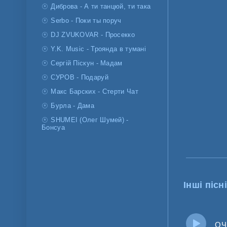
Диброва - А ти танцюй, ти така
Serbo - Поки ты поруч
DJ ZVUKOVAR - Просекко
Y.K. Music - Троянда в тумані
Сергій Піскун - Мадам
СУРОВ - Подаруй
Макс Барских - Стерти Чат
Бурла - Дама
SHUMEI (Олег Шумей) -
Бонсуа
Інші пісні
ОЧІ В