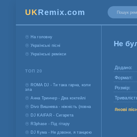
UK
Remix.com
На головну
Не бу
Українські пісні
Українські ремікси
Додано:
ТОП 20
Формат:
ROMA DJ - Ти така гарна, коли
Розмір:
зла
Триваліст
Анна Тринчер - Два коктейлі
Divo Вишнева - ніжність (повна
#нові піс
DJ KAIFAR - Сигарета
R3phase - Під гітару
DJ Кума - Не дзвони, я танцюю