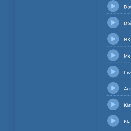
Domi
Domiy
NK |
Mela
Iris-
Agape
Klavd
Klavd