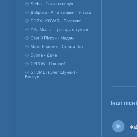
Serbo - Поки ты поруч
Диброва - А ти танцюй, ти така
DJ ZVUKOVAR - Просекко
Y.K. Music - Троянда в тумані
Сергій Піскун - Мадам
Макс Барских - Стерти Чат
Бурла - Дама
СУРОВ - Подаруй
SHUMEI (Олег Шумей) -
Бонсуа
Інші пісні
Файні