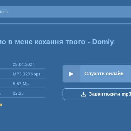
ло в мене кохання твого - Domiy
05.04.2024
Слухати онлайн
MP3 320 kbps
5.57 Mb
ь:
02:23
Завантажити mp
ні