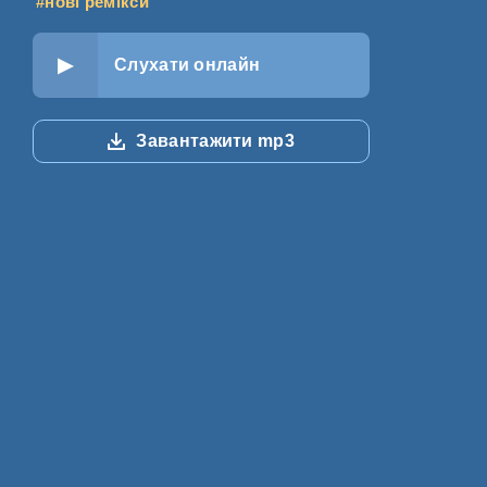
#нові ремікси
Слухати онлайн
Завантажити mp3