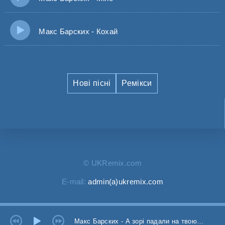
Макс Барских - Кохай
Нові пісні
Ремікси
© UKRemix.com
E-mail:
admin(a)ukremix.com
Макс Барских - А зорі падали на твою шию мов кольє