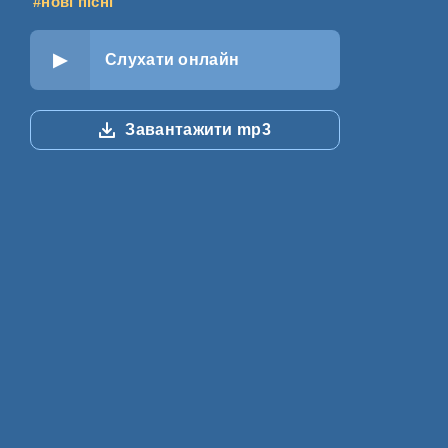
#нові пісні
Слухати онлайн
Завантажити mp3