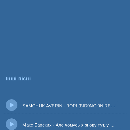
Інші пісні
SAMCHUK AVERIN - ЗОРІ (BID0NCI0N REMIX) А зорі на небі як твої очі
Макс Барских - Але чомусь я знову тут, у тебе в спальні серед ночі