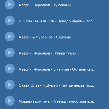
Аверин, Чурсанов - Туманами
POLINA DASHKOVA - Понад хмарами, зорі парами (BURLA)
Аверин & Чурсанов - Серпень
Аверин, Чурсанов - П'яний туман
Аверин, Чурсанов - 5 хвилин / Останні хвилини І все змінить Грудень
Океан Эльзи и Шумей - Там де немає людей Палатимуть зорі
Марина і компанія - А нічка темна, зорі ясні за рікою, за рікою