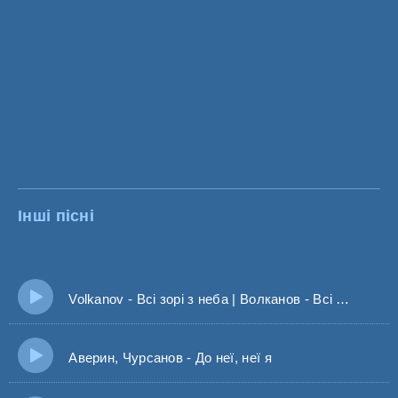
Інші пісні
Volkanov - Всі зорі з неба | Волканов - Всі зорі з неба, для тебе моя неземна
Аверин, Чурсанов - До неї, неї я