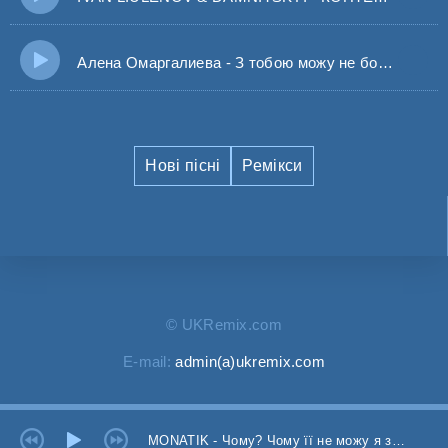
Алена Омаргалиева - З тобою можу не боятися
Нові пісні
Ремікси
© UKRemix.com
E-mail:
admin(a)ukremix.com
MONATIK - Чому? Чому її не можу я забути?