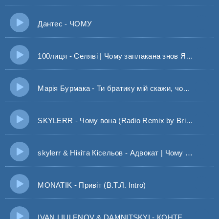
Дантес - ЧОМУ
100лиця - Селяві | Чому заплакана знов Я ж не розлюбив
Марія Бурмака - Ти братику мій скажи, чому зупинився час
SKYLERR - Чому вона (Radio Remix by Bridge UA)
skylerr & Нікіта Кісельов - Адвокат | Чому коханню тепер потрібен адвокат?
MONATIK - Привіт (В.Т.Л. Intro)
IVAN LIULENOV & DAMNITSKYI - КОНТЕМПОРАРІ (BID0NCI0N REMIX) | Щоб забути ті дні у тому липні