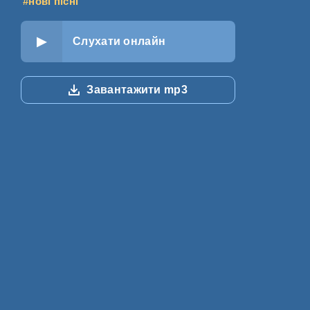
#нові пісні
Слухати онлайн
Завантажити mp3