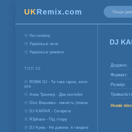
UK
Remix.com
На головну
DJ KA
Українські пісні
Українські ремікси
Додано:
ТОП 20
Формат:
ROMA DJ - Ти така гарна, коли
Розмір:
зла
Триваліст
Анна Тринчер - Два коктейлі
Divo Вишнева - ніжність (повна
#нові піс
DJ KAIFAR - Сигарета
R3phase - Під гітару
DJ Кума - Не дзвони, я танцюю