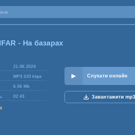
IFAR - На базарах
21.06.2026
Слухати онлайн
MP3 320 kbps
6.56 Mb
ь:
02:43
Завантажити mp
ні