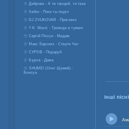
Диброва - А ти танцюй, ти така
Serbo - Поки ты поруч
DJ ZVUKOVAR - Просекко
Y.K. Music - Троянда в тумані
Сергій Піскун - Мадам
Макс Барских - Стерти Чат
СУРОВ - Подаруй
Бурла - Дама
SHUMEI (Олег Шумей) -
Бонсуа
Інші пісні
Амая