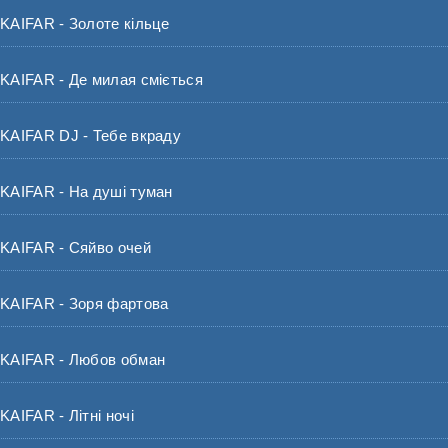
AIFAR - Золоте кільце
AIFAR - Де милая сміється
AIFAR DJ - Тебе вкраду
AIFAR - На душі туман
AIFAR - Сяйво очей
AIFAR - Зоря фартова
AIFAR - Любов обман
IFAR - Літні ночі