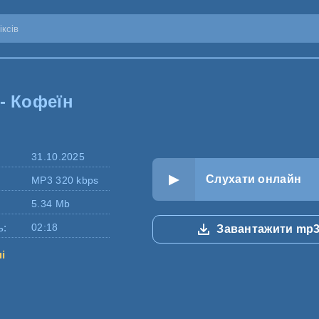
- Кофеїн
31.10.2025
Слухати онлайн
MP3 320 kbps
5.34 Mb
ь:
02:18
Завантажити mp
ні