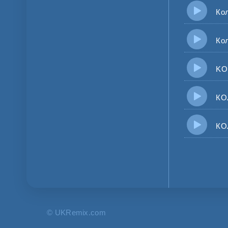
Кола
Кола 
KOLA 
КОЛА
КОЛА 
© UKRemix.com