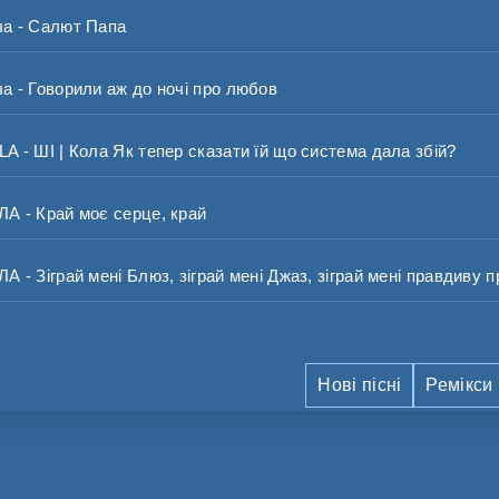
 - Салют Папа
- Говорили аж до ночі про любов
- ШІ | Кола Як тепер сказати їй що система дала збій?
 - Край моє серце, край
- Зіграй мені Блюз, зіграй мені Джаз, зіграй мені правдиву п
Нові пісні
Ремікси