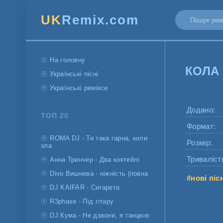
UK
Remix.com
На головну
КОЛА 
Українські пісні
Українські ремікси
Додано:
ТОП 20
Формат:
ROMA DJ - Ти така гарна, коли
Розмір:
зла
Триваліст
Анна Тринчер - Два коктейлі
Divo Вишнева - ніжність (повна
#нові піс
DJ KAIFAR - Сигарета
R3phase - Під гітару
DJ Кума - Не дзвони, я танцюю