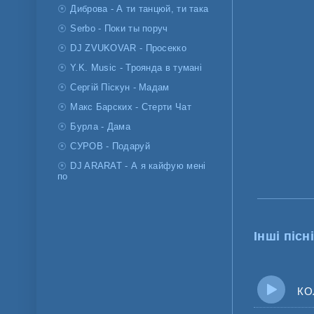
Диброва - А ти танцюй, ти така
Serbo - Поки ты поруч
DJ ZVUKOVAR - Просекко
Y.K. Music - Троянда в тумані
Сергій Піскун - Мадам
Макс Барских - Стерти Чат
Бурла - Дама
СУРОВ - Подаруй
DJ ARARAT - А я кайфую мені
по
Інші пісні
КОЛА