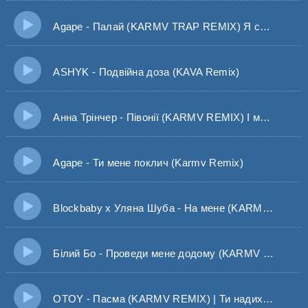
Agape - Палай (KARMV TRAP REMIX) Я сердце подарив тобі знов своє
ASHYK - Подвійна доза (KAVA Remix)
Анна Трінчер - Півонії (KARMV REMIX) І ми знов в агонії На підлозі півонії
Agape - Ти мене поклич (Karmv Remix)
Blockbaby x Уляна Шуба - На мене (KARMV Remix)
Білий Бо - Проведи мене додому (KARMV REMIX)
OTOY - Пасма (KARMV REMIX) | Ти надихаєш мене Рвати пасма