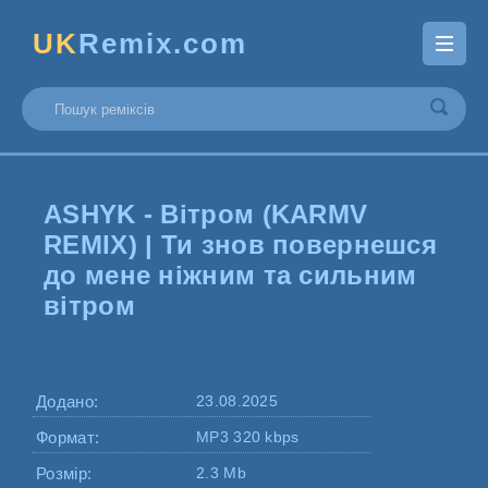
UK
Remix.com
ASHYK - Вітром (KARMV
REMIX) | Ти знов повернешся
до мене ніжним та сильним
вітром
Додано:
23.08.2025
Формат:
MP3 320 kbps
Розмір:
2.3 Mb