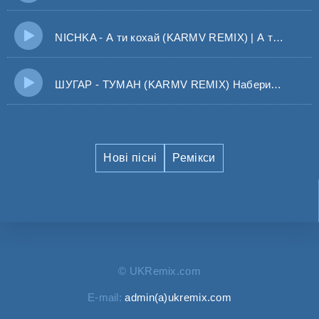
NICHKA - А ти кохай (KARMV REMIX) | А ти кохай мене безсилою І не згасай у полі синьому
ШУГАР - ТУМАН (KARMV REMIX) Набери мене коли будеш п’яна
Нові пісні
Ремікси
© UKRemix.com
E-mail:
admin(a)ukremix.com