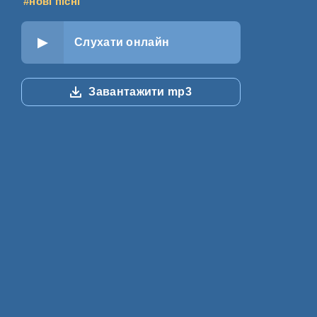
#нові пісні
Слухати онлайн
Завантажити mp3