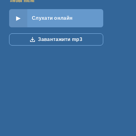
#нові пісні
Слухати онлайн
Завантажити mp3