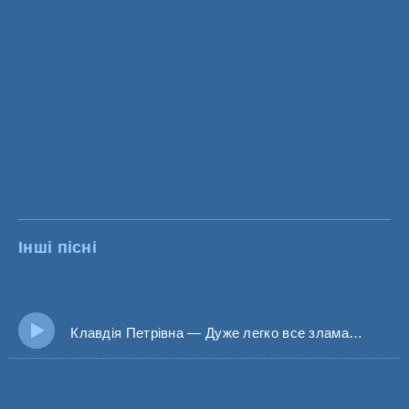
Інші пісні
Клавдія Петрівна — Дуже легко все зламати, в зграї має бути вождь