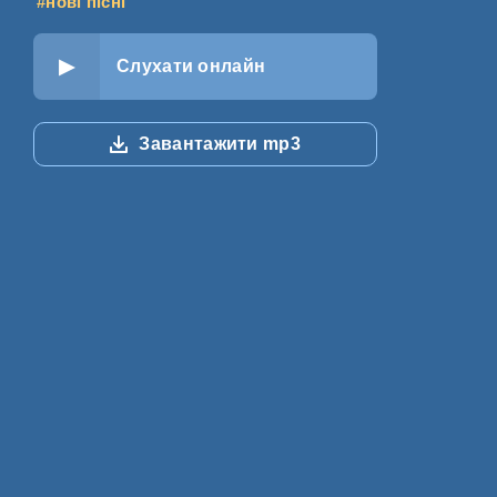
#нові пісні
Слухати онлайн
Завантажити mp3