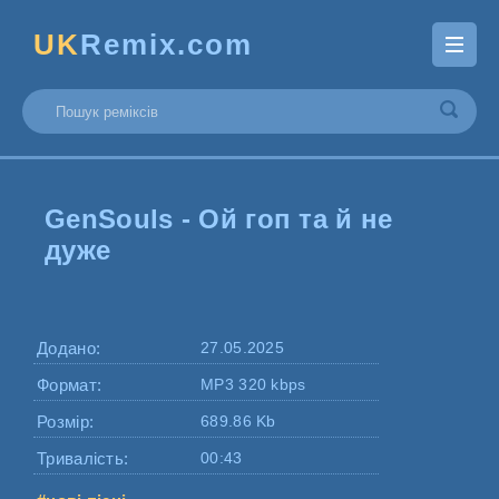
UK
Remix.com
GenSouls - Ой гоп та й не
дуже
Додано:
27.05.2025
Формат:
MP3 320 kbps
Розмір:
689.86 Kb
Тривалість:
00:43