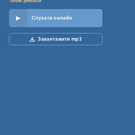
#нові ремікси
Слухати онлайн
Завантажити mp3