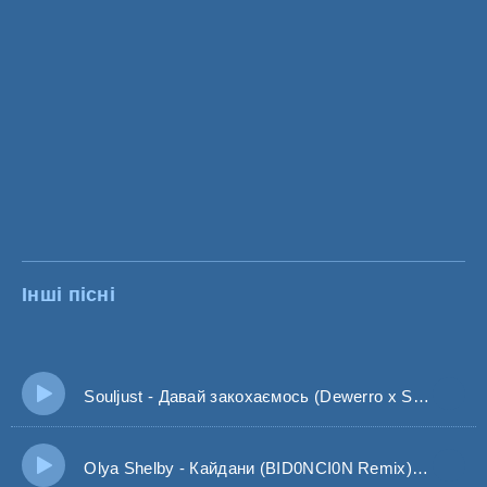
Інші пісні
Souljust - Давай закохаємось (Dewerro x Shad0w Remix)
Olya Shelby - Кайдани (BID0NCI0N Remix) Давай дзвони я телефон не візьму