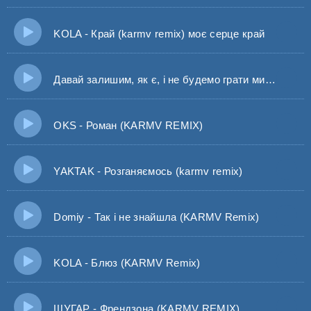
KOLA - Край (karmv remix) моє серце край
Давай залишим, як є, і не будемо грати ми - Dovi, Averin, Chursanov
OKS - Роман (KARMV REMIX)
YAKTAK - Розганяємось (karmv remix)
Domiy - Так і не знайшла (KARMV Remix)
KOLA - Блюз (KARMV Remix)
ШУГАР - Френдзона (KARMV REMIX)