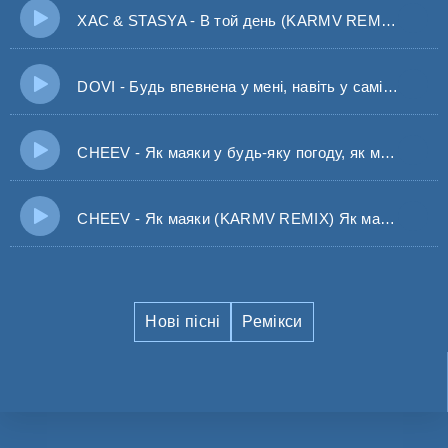
ХАС & STASYA - В той день (KARMV REMIX) Коли війни були тільки в кіно
DOVI - Будь впевнена у мені, навіть у самі складні дні (Дови)
CHEEV - Як маяки у будь-яку погоду, як маяки світло нам дасть дорогу
CHEEV - Як маяки (KARMV REMIX) Як маяки у будь-яку погоду
Нові пісні
Ремікси