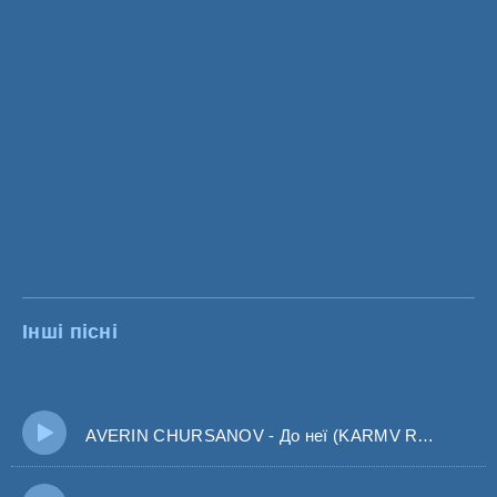
Інші пісні
AVERIN CHURSANOV - До неї (KARMV REMIX) Знову від дотиків серце розтане