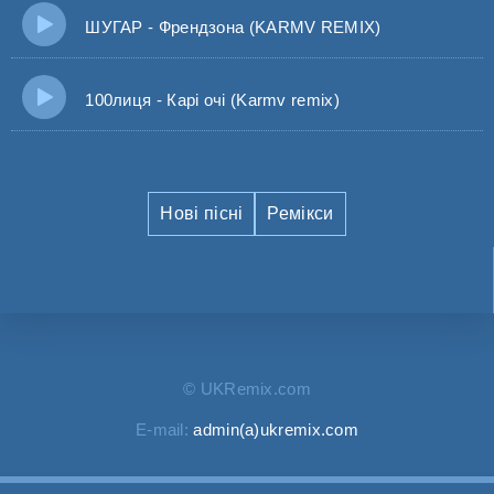
ШУГАР - Френдзона (KARMV REMIX)
100лиця - Карі очі (Karmv remix)
Нові пісні
Ремікси
© UKRemix.com
E-mail:
admin(a)ukremix.com