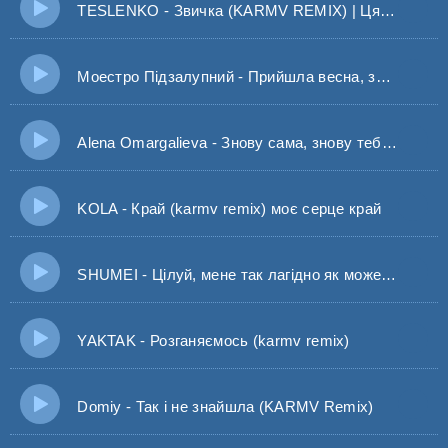
TESLENKO - Звичка (KARMV REMIX) | Ця любов наче звичка ти моя запа
Моестро Підзалупний - Прийшла весна, запахло знову..
Alena Omargalieva - Знову сама, знову тебе нема
KOLA - Край (karmv remix) моє серце край
SHUMEI - Цілуй, мене так лагідно як можеш тільки ти
YAKTAK - Розганяємось (karmv remix)
Domiy - Так і не знайшла (KARMV Remix)