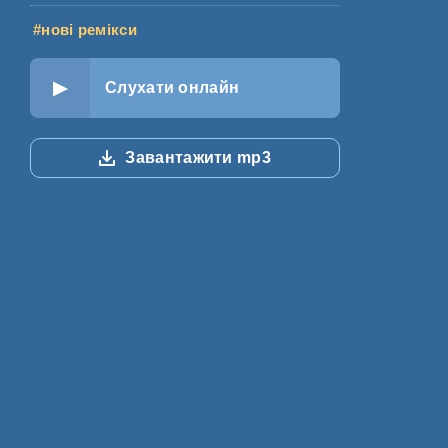
#нові ремікси
Слухати онлайн
Завантажити mp3