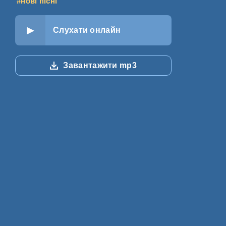
#нові пісні
Слухати онлайн
Завантажити mp3