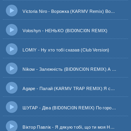
Victoria Niro - Ворожка (KARMV Remix) Вона тобі вона тобі вона тобі не скаже
Voloshyn - НЕНЬКО (BID0NCI0N REMIX)
LOMIY - Ну хто тобі сказав (Club Version)
Nikow - Залежність (BID0NCI0N REMIX) А від твого запаху - це світ в якому затонув
Agape - Палай (KARMV TRAP REMIX) Я сердце подарив тобі знов своє
ШУГАР - Діва (BID0NCI0N REMIX) По гороскопу Діва а треба Скорпіон
Віктор Павлік - Я дякую тобі, що ти моя Найкраща, найдорожча, найрідніша