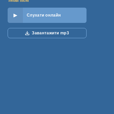
#нові пісні
Слухати онлайн
Завантажити mp3