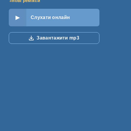
#нові ремікси
Слухати онлайн
Завантажити mp3