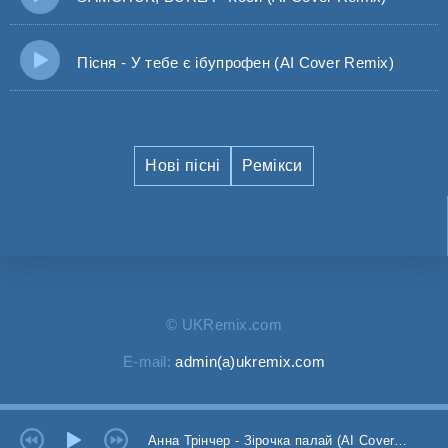
Пісня - У тебе є ібупрофен (AI Cover Remix)
Нові пісні
Ремікси
© UKRemix.com
E-mail:
admin(a)ukremix.com
Анна Трінчер - Зірочка палай (AI Cover Remix)