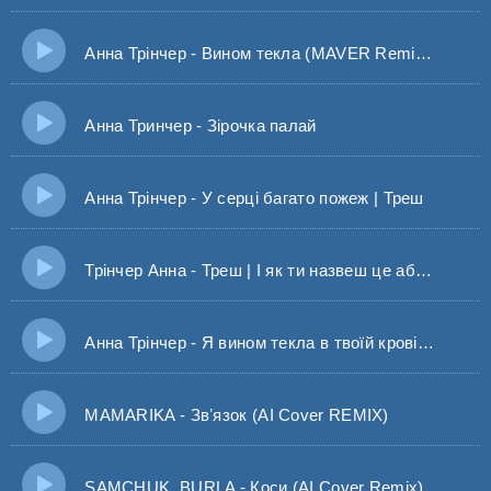
Анна Трінчер - Вином текла (MAVER Remix)｜Я вином текла в твої
Анна Тринчер - Зірочка палай
Анна Трінчер - У серці багато пожеж | Треш
Трінчер Анна - Треш | І як ти назвеш це абсурд чи кохання без меж?
Анна Трінчер - Я вином текла в твоїй крові, розчинялася у твоїй брехні
MAMARIKA - Звʼязок (AI Cover REMIX)
SAMCHUK, BURLA - Коси (AI Cover Remix)