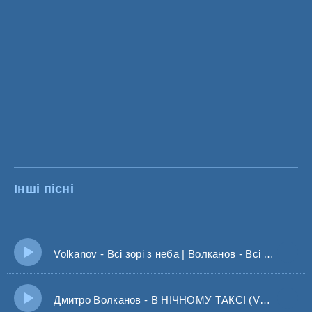
Інші пісні
Volkanov - Всі зорі з неба | Волканов - Всі зорі з неба, для тебе моя неземна
Дмитро Волканов - В НІЧНОМУ ТАКСІ (VOLKANOV)