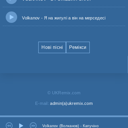
Volkanov - Я на жигулі а він на мерседесі
Нові пісні
Ремікси
© UKRemix.com
E-mail:
admin(a)ukremix.com
Volkanov (Волканов) - Капучіно