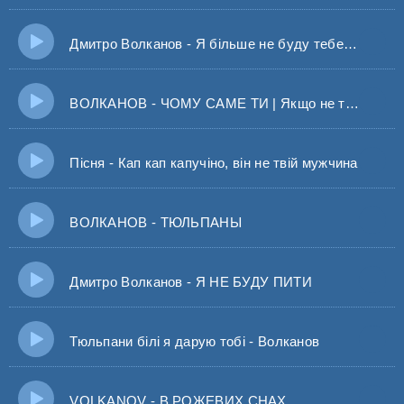
Дмитро Волканов - Я більше не буду тебе цілувати (VOLKANOV)
ВОЛКАНОВ - ЧОМУ САМЕ ТИ | Якщо не той, якщо не та
Пісня - Кап кап капучіно, він не твій мужчина
ВОЛКАНОВ - ТЮЛЬПАНЫ
Дмитро Волканов - Я НЕ БУДУ ПИТИ
Тюльпани білі я дарую тобі - Волканов
VOLKANOV - В РОЖЕВИХ СНАХ