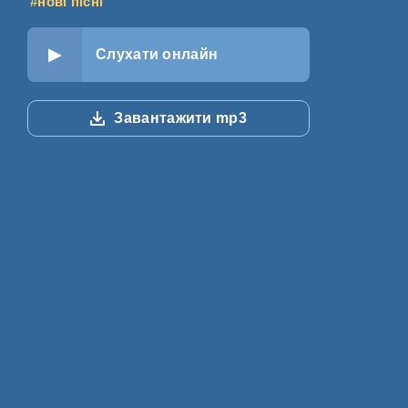
#нові пісні
Слухати онлайн
Завантажити mp3