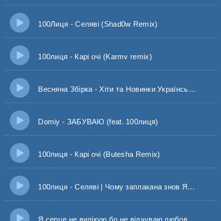
100Лиця - Селяві (Shad0w Remix)
100лиця - Карі очі (Karmv remix)
Весняна Збірка - Хіти та Новинки Української музики!
Domiy - ЗАБУВАЮ (feat. 100лиця)
100лиця - Карі очі (Butesha Remix)
100лиця - Селяві | Чому заплакана знов Я ж не розлюбив
Я серце не вилікую бо не відчуваю любов твою - 100лиця, Emeli