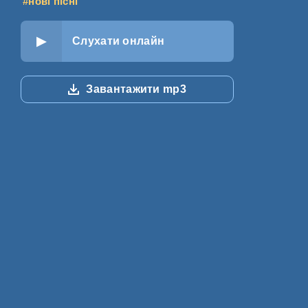
#нові пісні
Слухати онлайн
Завантажити mp3