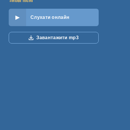
#нові пісні
Слухати онлайн
Завантажити mp3