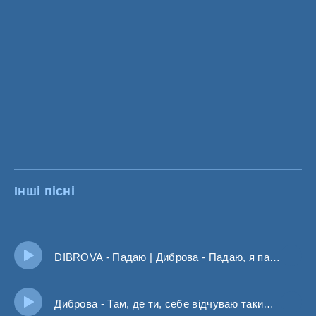
Інші пісні
DIBROVA - Падаю | Диброва - Падаю, я падаю, коли тебе немає
Диброва - Там, де ти, себе відчуваю таким живим