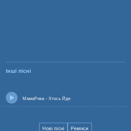
Інші пісні
МамаРика - Хтось Йде
Нові пісні
Ремікси