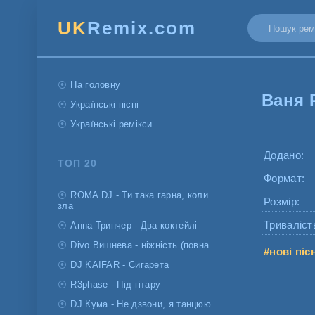
UK
Remix.com
На головну
Ваня Р
Українські пісні
Українські ремікси
Додано:
ТОП 20
Формат:
ROMA DJ - Ти така гарна, коли
Розмір:
зла
Триваліст
Анна Тринчер - Два коктейлі
Divo Вишнева - ніжність (повна
#нові піс
DJ KAIFAR - Сигарета
R3phase - Під гітару
DJ Кума - Не дзвони, я танцюю