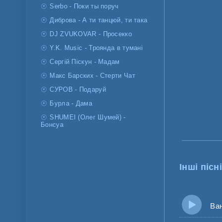
Serbo - Поки ты поруч
Диброва - А ти танцюй, ти така
DJ ZVUKOVAR - Просекко
Y.K. Music - Троянда в тумані
Сергій Піскун - Мадам
Макс Барских - Стерти Чат
СУРОВ - Подаруй
Бурла - Дама
SHUMEI (Олег Шумей) -
Бонсуа
Інші пісні
Ваня 