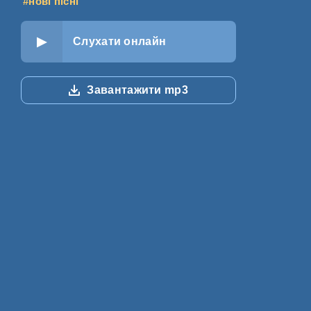
#нові пісні
Слухати онлайн
Завантажити mp3