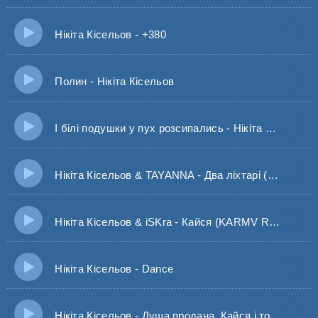
Нікіта Кісельов - +380
Полин - Нікіта Кісельов
І білі подушки у пух розсипались - Нікіта Кісельов
Нікіта Кісельов & TAYANNA - Два ліхтарі (REZUS Remix)
Нікіта Кісельов & iSKra - Кайся (KARMV Remix)
Нікіта Кісельов - Dance
Нікіта Кісельов - Душа продана, Кайся і торкайся