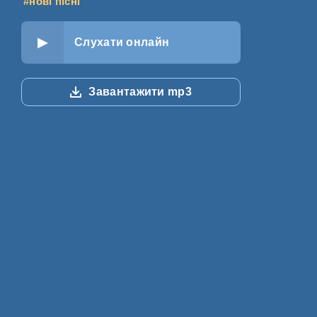
#нові пісні
Слухати онлайн
Завантажити mp3