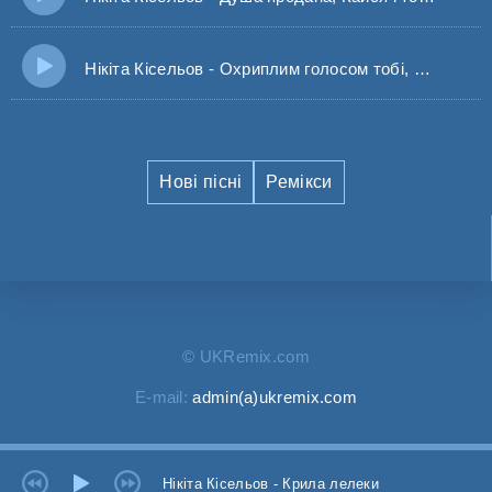
Нікіта Кісельов - Охриплим голосом тобі, я про любов співав пісні
Нові пісні
Ремікси
© UKRemix.com
E-mail:
admin(a)ukremix.com
Нікіта Кісельов - Крила лелеки