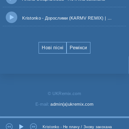
Kristonko - Дорослими (KARMV REMIX) | Ми так мріяли стати дорослими
Нові пісні
Ремікси
© UKRemix.com
E-mail:
admin(a)ukremix.com
Kristonko - Не плачу / Знову закохана