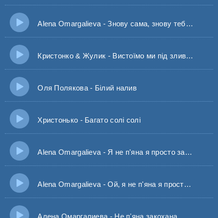
Alena Omargalieva - Знову сама, знову тебе нема
Кристонко & Жулик - Вистоїмо ми під зливами, будемо точно щасливими
Оля Полякова - Білий налив
Христонько - Багато солі солі
Alena Omargalieva - Я не п'яна я просто закохана (Remix)
Alena Omargalieva - Ой, я не п'яна я просто закохана
Алена Омаргалиева - Не пʼяна закохана