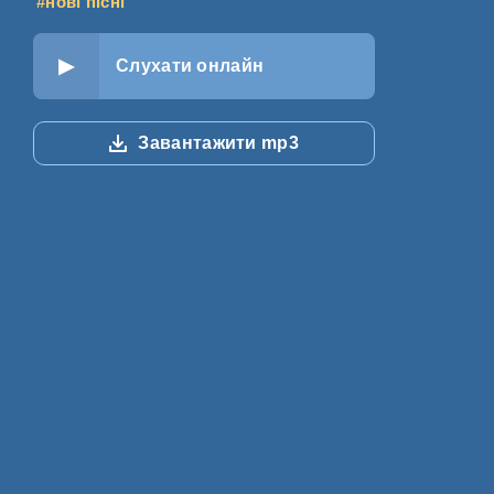
#нові пісні
Слухати онлайн
Завантажити mp3