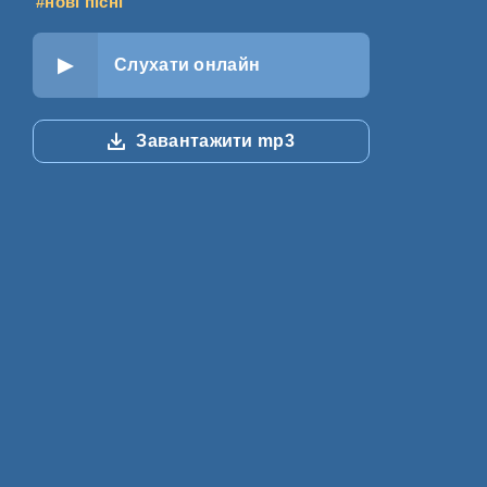
#нові пісні
Слухати онлайн
Завантажити mp3