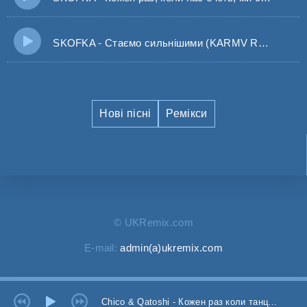
SKOFKA - Стаємо сильнішими (KARMV REMIX)
Нові пісні
Ремікси
© UKRemix.com
E-mail:
admin(a)ukremix.com
Chico & Qatoshi - Кожен раз коли танцюєш в стилі диско