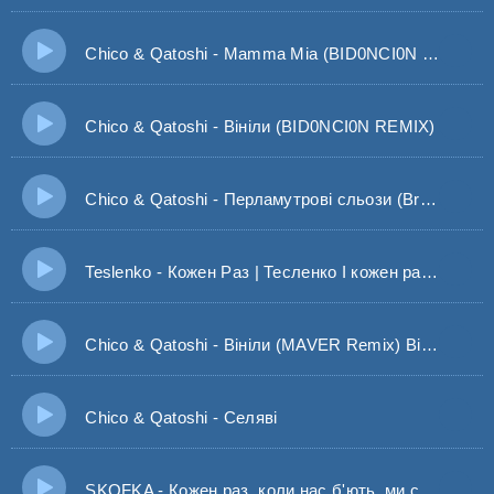
Chico & Qatoshi - Mamma Mia (BID0NCI0N REMIX) Мама мия
Chico & Qatoshi - Вініли (BID0NCI0N REMIX)
Chico & Qatoshi - Перламутрові сльози (Bridge Remix)
Teslenko - Кожен Раз | Тесленко І кожен раз коли від тебе їду
Chico & Qatoshi - Вініли (MAVER Remix) Вініли нагадають про все залиш мені на памʼять себе
Chico & Qatoshi - Селяві
SKOFKA - Кожен раз, коли нас б'ють, ми стаємо сильнішими