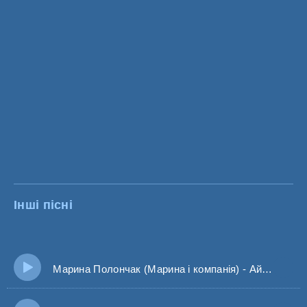
Інші пісні
Марина Полончак (Марина і компанія) - Ай, у саду гуляла В саду гуляла