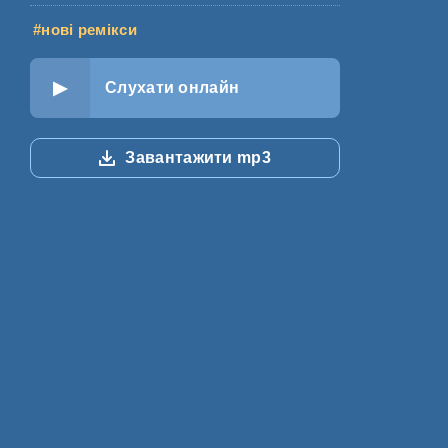
#нові ремікси
Слухати онлайн
Завантажити mp3