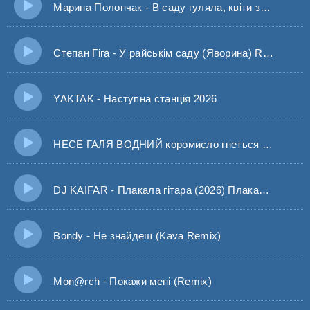
Марина Полончак - В саду гуляла, квіти збирала (Марина і компанія)
Степан Гіга - У райськім саду (Яворина) REMIX
YAKTAK - Наступна станція 2026
НЕСЕ ГАЛЯ ВОДНИЙ коромисло гнеться (Повна версія)
DJ KAIFAR - Плакала гітара (2026) Плакала, плакала тихо гітара
Bondy - Не знайдеш (Kava Remix)
Mon@rch - Покажи мені (Remix)