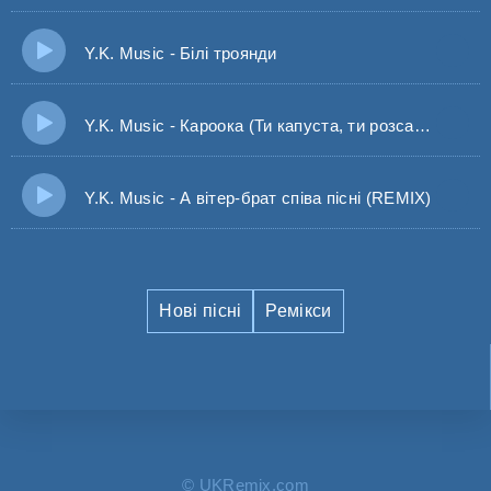
Y.K. Music - Білі троянди
Y.K. Music - Кароока (Ти капуста, ти розсада)
Y.K. Music - А вітер-брат співа пісні (REMIX)
Нові пісні
Ремікси
© UKRemix.com