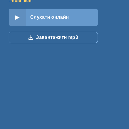
#нові пісні
Слухати онлайн
Завантажити mp3