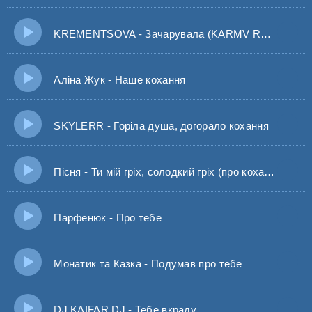
KREMENTSOVA - Зачарувала (KARMV REMIX) А я тебе зачарувала Тебе собі я загадала
Аліна Жук - Наше кохання
SKYLERR - Горіла душа, догорало кохання
Пісня - Ти мій гріх, солодкий гріх (про кохання)
Парфенюк - Про тебе
Монатик та Казка - Подумав про тебе
DJ KAIFAR DJ - Тебе вкраду