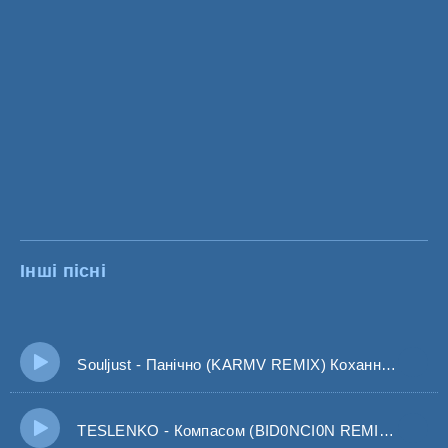
Інші пісні
Souljust - Панічно (KARMV REMIX) Кохання наше буде жити вічно без тебе я боюся вже панічно
TESLENKO - Компасом (BID0NCI0N REMIX) Я можу стати для тебе компасом