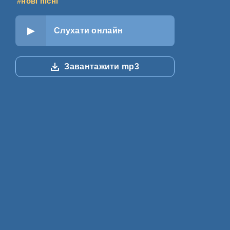
#нові пісні
Слухати онлайн
Завантажити mp3