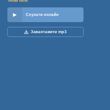
#нові пісні
Слухати онлайн
Завантажити mp3