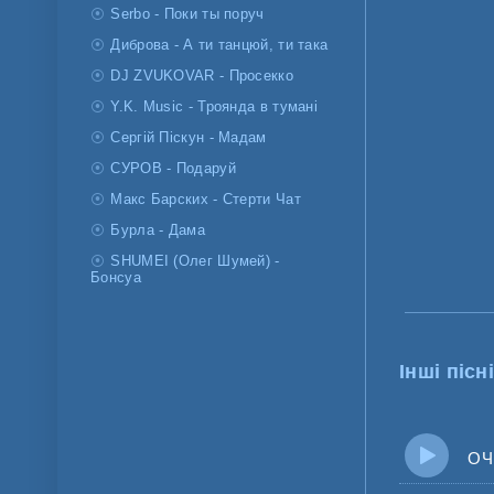
Serbo - Поки ты поруч
Диброва - А ти танцюй, ти така
DJ ZVUKOVAR - Просекко
Y.K. Music - Троянда в тумані
Сергій Піскун - Мадам
СУРОВ - Подаруй
Макс Барских - Стерти Чат
Бурла - Дама
SHUMEI (Олег Шумей) -
Бонсуа
Інші пісні
ОЧІ В