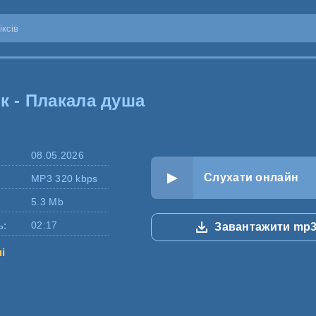
к - Плакала душа
08.05.2026
Слухати онлайн
MP3 320 kbps
5.3 Mb
ь:
02:17
Завантажити mp
ні