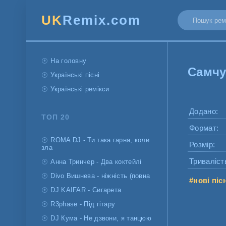
UK
Remix.com
На головну
Самчу
Українські пісні
Українські ремікси
Додано:
ТОП 20
Формат:
ROMA DJ - Ти така гарна, коли
Розмір:
зла
Триваліст
Анна Тринчер - Два коктейлі
Divo Вишнева - ніжність (повна
#нові піс
DJ KAIFAR - Сигарета
R3phase - Під гітару
DJ Кума - Не дзвони, я танцюю