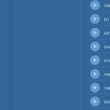
YAKTA
DJ KA
SKYL
Очі 
ОЧІ 
YAKT
YAKT
DORO