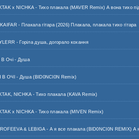
K x NICHKA - Тихо плакала (MAVER Remix) А вона тихо під
IFAR - Плакала гітара (2026) Плакала, плакала тихо гітара
ERR - Горіла душа, догорало кохання
В Очі - Душа
В ОЧІ - Душа (BID0NCI0N Remix)
AK, NICHKA - Тихо плакала (KAVA Remix)
AK x NICHKA - Тихо плакала (MIVEN Remix)
FEEVA & LEBIGA - А я все плакала (BID0NCI0N REMIX) А я