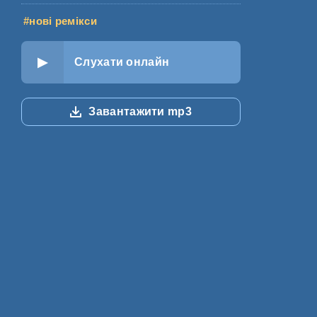
#нові ремікси
Слухати онлайн
Завантажити mp3