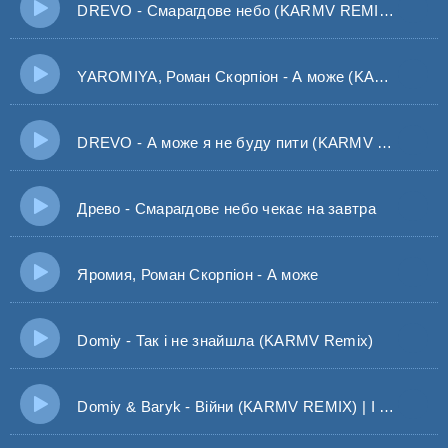
DREVO - Смарагдове небо (KARMV REMIX) Чекає нас завтра
YAROMIYA, Роман Скорпіон - А може (KARMV Remix)
DREVO - А може я не буду пити (KARMV REMIX)
Древо - Смарагдове небо чекає на завтра
Яромия, Роман Скорпіон - А може
Domiy - Так і не знайшла (KARMV Remix)
Domiy & Baryk - Війни (KARMV REMIX) | І навіть якщо війни, я йду в твої обійми