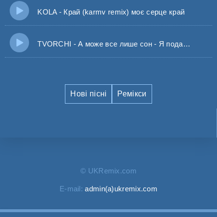
KOLA - Край (karmv remix) моє серце край
TVORCHI - А може все лише сон - Я подарую тобі Надію
Нові пісні
Ремікси
© UKRemix.com
E-mail:
admin(a)ukremix.com