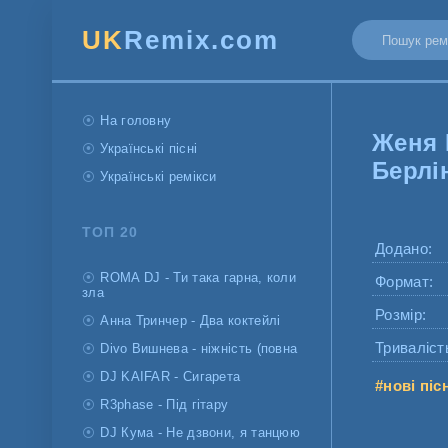
UK
Remix.com
На головну
Женя 
Українські пісні
Берлі
Українські ремікси
ТОП 20
Додано:
ROMA DJ - Ти така гарна, коли
Формат:
зла
Розмір:
Анна Тринчер - Два коктейлі
Триваліст
Divo Вишнева - ніжність (повна
DJ KAIFAR - Сигарета
#нові піс
R3phase - Під гітару
DJ Кума - Не дзвони, я танцюю