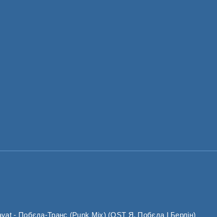
t - Побєда-Транс (Punk Mix) (OST Я, Побєда І Берлін)