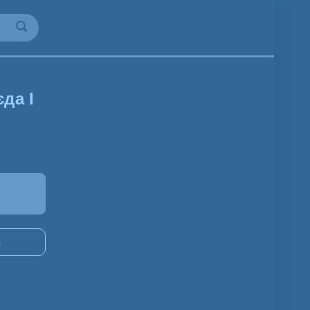
да І
3