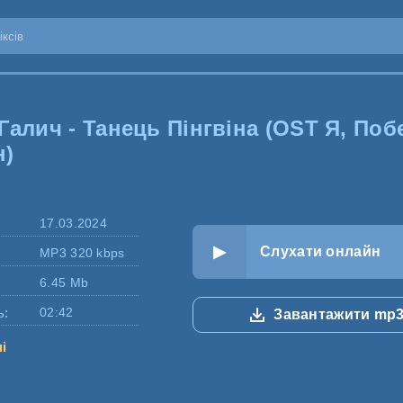
Галич - Танець Пінгвіна (OST Я, Побє
н)
17.03.2024
Слухати онлайн
MP3 320 kbps
6.45 Mb
ь:
02:42
Завантажити mp
ні