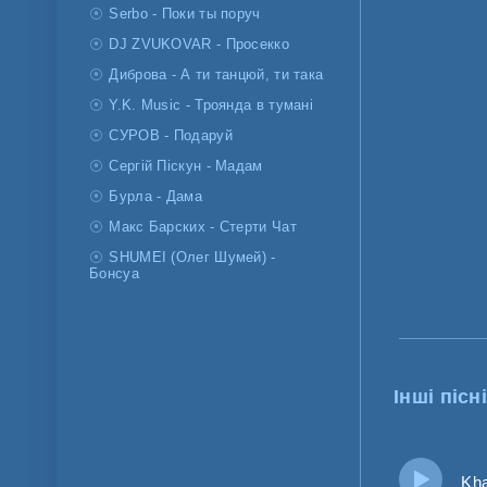
Serbo - Поки ты поруч
DJ ZVUKOVAR - Просекко
Диброва - А ти танцюй, ти така
Y.K. Music - Троянда в тумані
СУРОВ - Подаруй
Сергій Піскун - Мадам
Бурла - Дама
Макс Барских - Стерти Чат
SHUMEI (Олег Шумей) -
Бонсуа
Інші пісні
Khaya