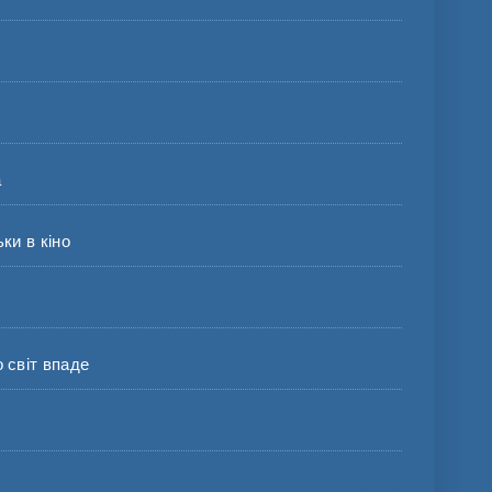
а
и в кіно
світ впаде