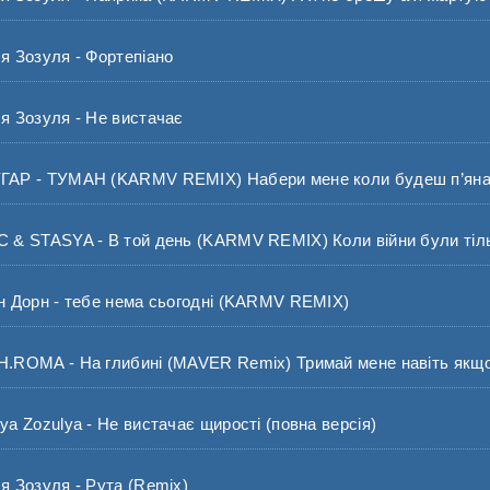
 Зозуля - Фортепіано
 Зозуля - Не вистачає
Р - ТУМАН (KARMV REMIX) Набери мене коли будеш п’ян
 STASYA - В той день (KARMV REMIX) Коли війни були тільк
Дорн - тебе нема сьогодні (KARMV REMIX)
OMA - На глибині (MAVER Remix) Тримай мене навіть якщо 
 Zozulya - Не вистачає щирості (повна версія)
Зозуля - Рута (Remix)