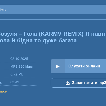
Зозуля – Гола (KARMV REMIX) Я наві
ола й бідна то дуже багата
02.10.2025
Слухати онлайн
MP3 320 kbps
8.72 Mb
ь:
03:49
Завантажити mp
ікси