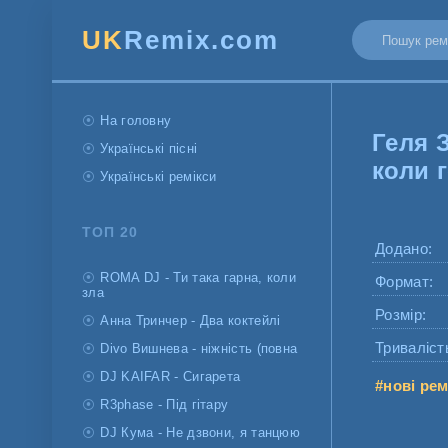
UK
Remix.com
На головну
Геля 
Українські пісні
коли г
Українські ремікси
ТОП 20
Додано:
ROMA DJ - Ти така гарна, коли
Формат:
зла
Розмір:
Анна Тринчер - Два коктейлі
Триваліст
Divo Вишнева - ніжність (повна
DJ KAIFAR - Сигарета
#нові рем
R3phase - Під гітару
DJ Кума - Не дзвони, я танцюю