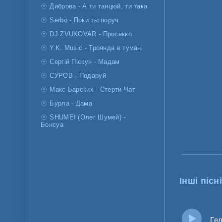
Диброва - А ти танцюй, ти така
Serbo - Поки ты поруч
DJ ZVUKOVAR - Просекко
Y.K. Music - Троянда в тумані
Сергій Піскун - Мадам
СУРОВ - Подаруй
Макс Барских - Стерти Чат
Бурла - Дама
SHUMEI (Олег Шумей) -
Бонсуа
Інші пісні
Геля