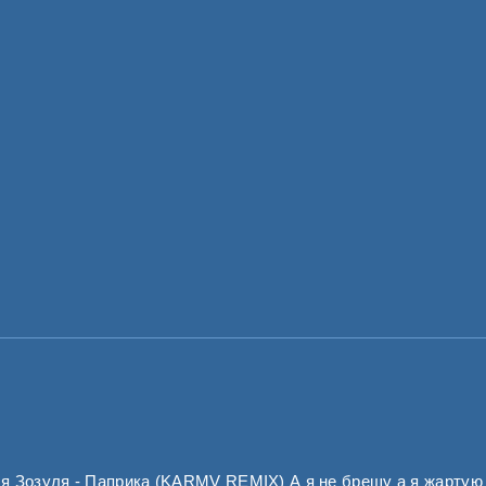
 Зозуля - Паприка (KARMV REMIX) А я не брешу а я жартую