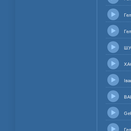
Геля
Геля
ШУГА
ХАС &
Іван 
BAH.R
Gelya
Геля 