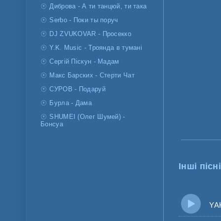
Диброва - А ти танцюй, ти така
Serbo - Поки ты поруч
DJ ZVUKOVAR - Просекко
Y.K. Music - Троянда в тумані
Сергій Піскун - Мадам
Макс Барских - Стерти Чат
СУРОВ - Подаруй
Бурла - Дама
SHUMEI (Олег Шумей) -
Бонсуа
Інші пісні
YAKTA