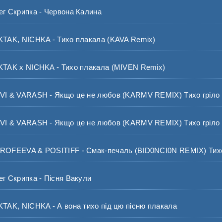
 Скрипка - Червона Калина
AK, NICHKA - Тихо плакала (KAVA Remix)
AK x NICHKA - Тихо плакала (MIVEN Remix)
 & VARASH - Якщо це не любов (KARMV REMIX) Тихо гріло 
 & VARASH - Якщо це не любов (KARMV REMIX) Тихо гріло 
FEEVA & POSITIFF - Смак-печаль (BID0NCI0N REMIX) Тихо-т
 Скрипка - Пісня Вакули
K, NICHKA - А вона тихо під цю пісню плакала