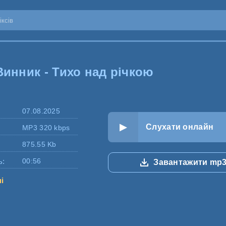
Винник - Тихо над річкою
07.08.2025
Слухати онлайн
MP3 320 kbps
875.55 Kb
ь:
00:56
Завантажити mp
ні