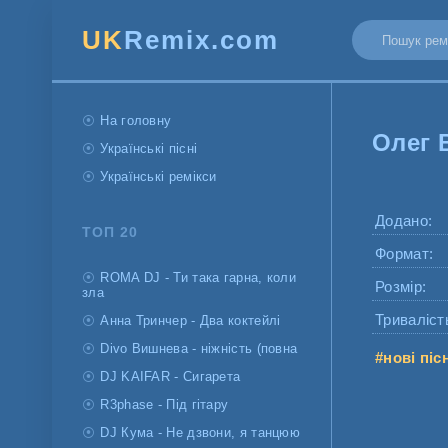
UK
Remix.com
На головну
Олег 
Українські пісні
Українські ремікси
Додано:
ТОП 20
Формат:
ROMA DJ - Ти така гарна, коли
Розмір:
зла
Триваліст
Анна Тринчер - Два коктейлі
Divo Вишнева - ніжність (повна
#нові піс
DJ KAIFAR - Сигарета
R3phase - Під гітару
DJ Кума - Не дзвони, я танцюю